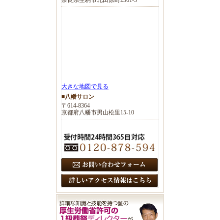
大きな地図で見る
■八幡サロン
〒614-8364
京都府八幡市男山松里15-10