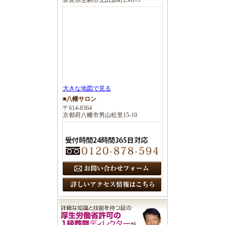
大きな地図で見る
■八幡サロン
〒614-8364
京都府八幡市男山松里15-10