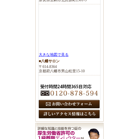
大きな地図で見る
■八幡サロン
〒614-8364
京都府八幡市男山松里15-10