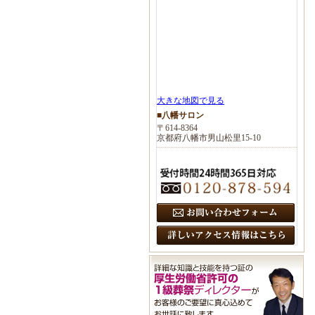
大きな地図で見る
■八幡サロン
〒614-8364
京都府八幡市男山松里15-10