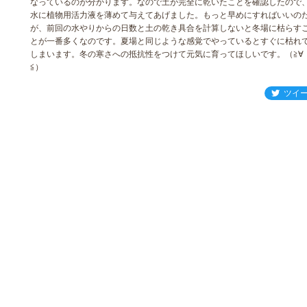
なっているのが分かります。なので土が完全に乾いたことを確認したので
水に植物用活力液を薄めて与えてあげました。もっと早めにすればいいの
が、前回の水やりからの日数と土の乾き具合を計算しないと冬場に枯らす
とが一番多くなのです。夏場と同じような感覚でやっているとすぐに枯れ
しまいます。冬の寒さへの抵抗性をつけて元気に育ってほしいです。（≧∀
≦）
ツイ