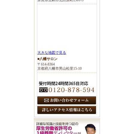
大きな地図で見る
■八幡サロン
〒614-8364
京都府八幡市男山松里15-10