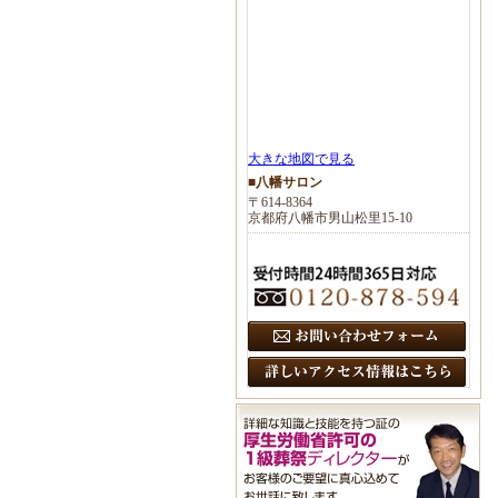
大きな地図で見る
■八幡サロン
〒614-8364
京都府八幡市男山松里15-10