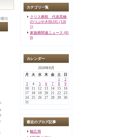
カテゴリ一覧
クリス葬祭 代表髙橋
 金曜日
のつぶやきBLOG (126
1)
家族葬関連ニュース (81
0)
カレンダー
2026年8月
月
火
水
木
金
土
日
1
2
3
4
5
6
7
8
9
10
11
12
13
14
15
16
17
18
19
20
21
22
23
24
25
26
27
28
29
30
31
が
あ
の
を
最近のブログ記事
幅広用
ま