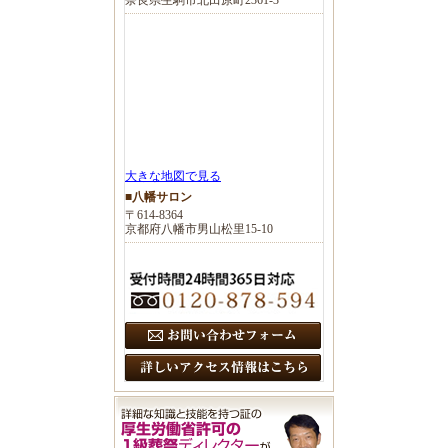
大きな地図で見る
■八幡サロン
〒614-8364
京都府八幡市男山松里15-10