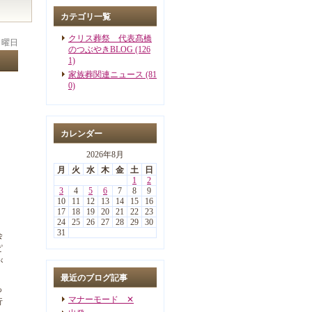
カテゴリ一覧
クリス葬祭 代表髙橋
 日曜日
のつぶやきBLOG (126
1)
家族葬関連ニュース (81
0)
カレンダー
2026年8月
月
火
水
木
金
土
日
1
2
3
4
5
6
7
8
9
10
11
12
13
14
15
16
17
18
19
20
21
22
23
24
25
26
27
28
29
30
31
会
ピ
が
最近のブログ記事
も
マナーモード ✕
行