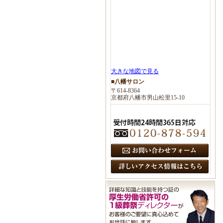
大きな地図で見る
■八幡サロン
〒614-8364
京都府八幡市男山松里15-10