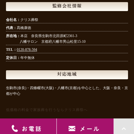
監修会社情報
会社名：
クリス葬祭
代表：
髙橋康徳
所在地：
本店 奈良県生駒市北田原町2361-3
八幡サロン 京都府八幡市男山松里15-10
TEL：
0120-878-594
定休日：
年中無休
対応地域
生駒市(奈良)・四條畷市(大阪)・八幡市(京都)を中心とした、大阪・奈良・京
都が中心
低価格の料金で家族葬を行うならクリス葬祭へ