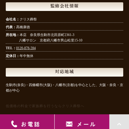
監修会社情報
会社名：
クリス葬祭
代表：
髙橋康徳
所在地：
本店 奈良県生駒市北田原町2361-3
八幡サロン 京都府八幡市男山松里15-10
TEL：
0120-878-594
定休日：
年中無休
対応地域
生駒市(奈良)・四條畷市(大阪)・八幡市(京都)を中心とした、大阪・奈良・京
都が中心
低価格の料金で家族葬を行うならクリス葬祭へ