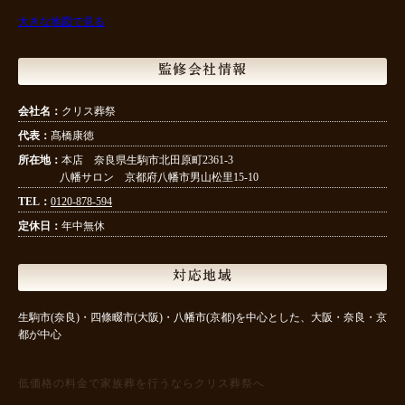
大きな地図で見る
監修会社情報
会社名：
クリス葬祭
代表：
髙橋康徳
所在地：
本店 奈良県生駒市北田原町2361-3
八幡サロン 京都府八幡市男山松里15-10
TEL：
0120-878-594
定休日：
年中無休
対応地域
生駒市(奈良)・四條畷市(大阪)・八幡市(京都)を中心とした、大阪・奈良・京
都が中心
低価格の料金で家族葬を行うならクリス葬祭へ