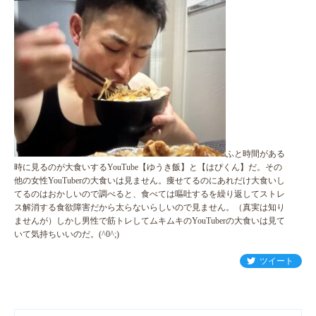
ふと時間がある
時に見るのが大食いするYouTube【ゆうき飯】と【はぴくん】だ。その
他の女性YouTuberの大食いは見ません。痩せてるのにあれだけ大食いし
てるのはおかしいので調べると、食べては嘔吐するを繰り返してストレ
ス解消する食欲障害だから太らないらしいので見ません。（真実は知り
ませんが）しかし男性で筋トレしてムキムキのYouTuberの大食いは見て
いて気持ちいいのだ。(^0^;)
ツイート