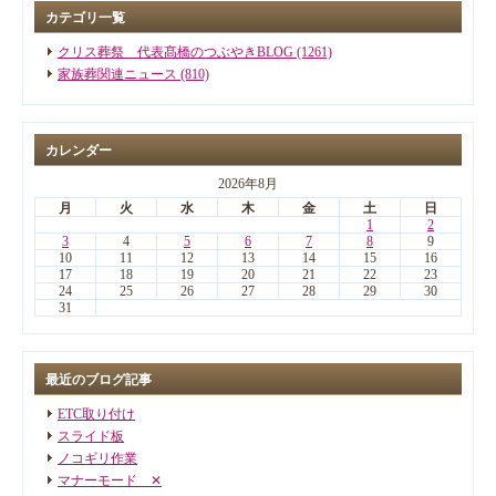
カテゴリ一覧
クリス葬祭 代表髙橋のつぶやきBLOG (1261)
家族葬関連ニュース (810)
カレンダー
2026年8月
月
火
水
木
金
土
日
1
2
3
4
5
6
7
8
9
10
11
12
13
14
15
16
17
18
19
20
21
22
23
24
25
26
27
28
29
30
31
最近のブログ記事
ETC取り付け
スライド板
ノコギリ作業
マナーモード ✕