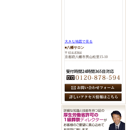
大きな地図で見る
■八幡サロン
〒614-8364
京都府八幡市男山松里15-10