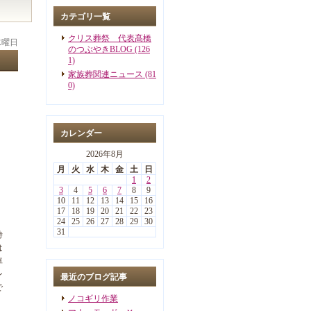
カテゴリ一覧
クリス葬祭 代表髙橋
 水曜日
のつぶやきBLOG (126
1)
家族葬関連ニュース (81
0)
カレンダー
2026年8月
月
火
水
木
金
土
日
1
2
3
4
5
6
7
8
9
10
11
12
13
14
15
16
17
18
19
20
21
22
23
24
25
26
27
28
29
30
31
時
は
車
ン
最近のブログ記事
で
ノコギリ作業