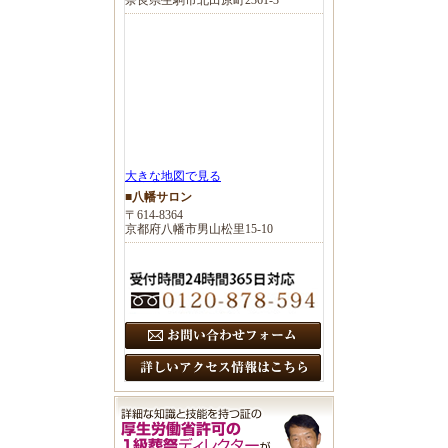
大きな地図で見る
■八幡サロン
〒614-8364
京都府八幡市男山松里15-10