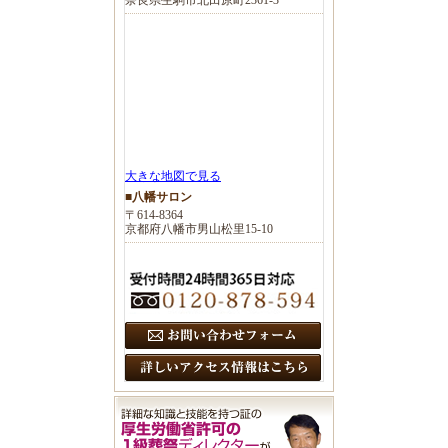
大きな地図で見る
■八幡サロン
〒614-8364
京都府八幡市男山松里15-10