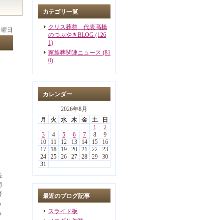
カテゴリ一覧
クリス葬祭 代表髙橋
 月曜日
のつぶやきBLOG (126
1)
家族葬関連ニュース (81
0)
カレンダー
2026年8月
月
火
水
木
金
土
日
1
2
3
4
5
6
7
8
9
10
11
12
13
14
15
16
17
18
19
20
21
22
23
24
25
26
27
28
29
30
31
続
同
警
最近のブログ記事
っ
スライド板
ろ