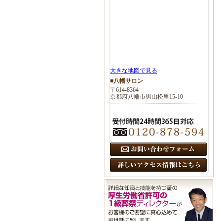
大きな地図で見る
■八幡サロン
〒614-8364
京都府八幡市男山松里15-10