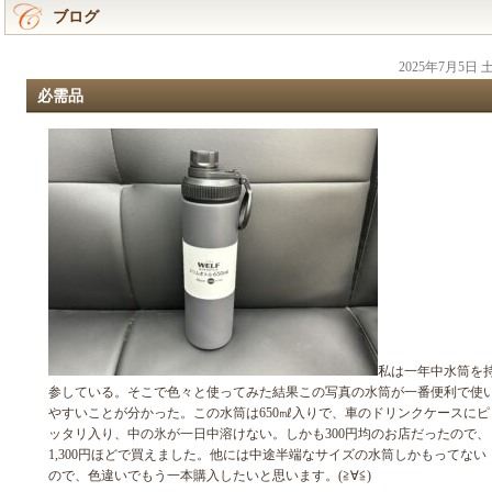
ブログ
2025年7月5日
必需品
私は一年中水筒を
参している。そこで色々と使ってみた結果この写真の水筒が一番便利で使
やすいことが分かった。この水筒は650㎖入りで、車のドリンクケースにピ
ッタリ入り、中の氷が一日中溶けない。しかも300円均のお店だったので、
1,300円ほどで買えました。他には中途半端なサイズの水筒しかもってない
ので、色違いでもう一本購入したいと思います。(≧∀≦)