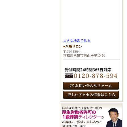
大きな地図で見る
■八幡サロン
〒614-8364
京都府八幡市男山松里15-10