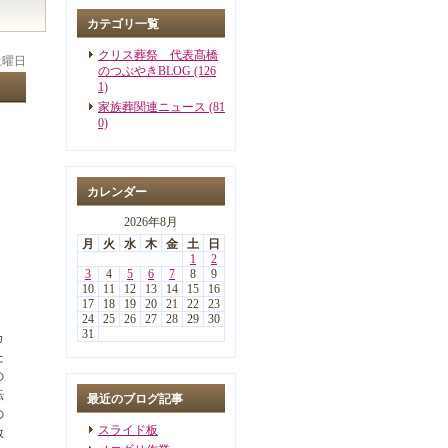
カテゴリ一覧
クリス葬祭 代表髙橋
 土曜日
のつぶやきBLOG (126
1)
家族葬関連ニュース (81
0)
カレンダー
2026年8月
月
火
水
木
金
土
日
1
2
3
4
5
6
7
8
9
10
11
12
13
14
15
16
17
18
19
20
21
22
23
24
25
26
27
28
29
30
31
カ
た
の
転
最近のブログ記事
の
スライド板
数