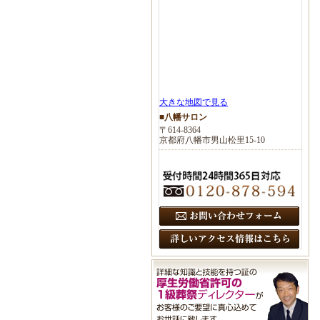
大きな地図で見る
■八幡サロン
〒614-8364
京都府八幡市男山松里15-10