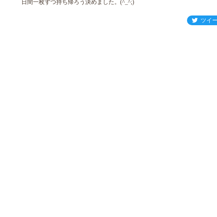
日間一枚ずつ持ち帰ろう決めました。(^_^;)
ツイ