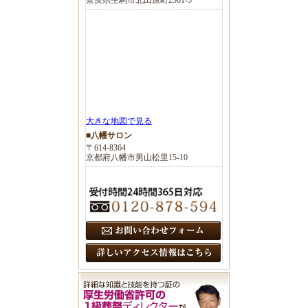
大きな地図で見る
■八幡サロン
〒614-8364
京都府八幡市男山松里15-10