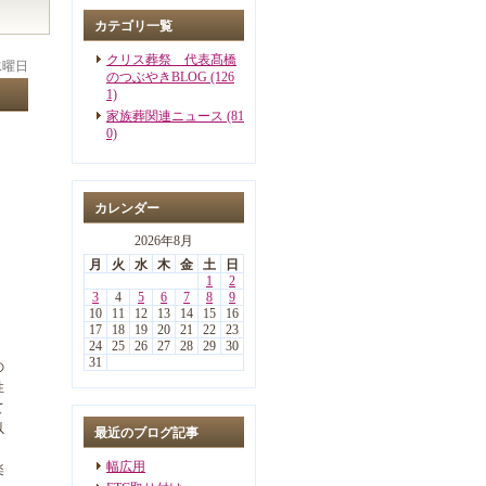
カテゴリ一覧
クリス葬祭 代表髙橋
 水曜日
のつぶやきBLOG (126
1)
家族葬関連ニュース (81
0)
カレンダー
2026年8月
月
火
水
木
金
土
日
1
2
3
4
5
6
7
8
9
10
11
12
13
14
15
16
17
18
19
20
21
22
23
24
25
26
27
28
29
30
31
の
性
て
以
最近のブログ記事
幅広用
楽