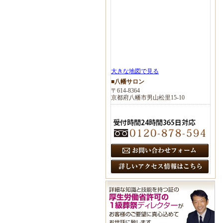
大きな地図で見る
■八幡サロン
〒614-8364
京都府八幡市男山松里15-10