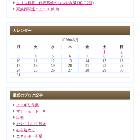
クリス葬祭 代表髙橋のつぶやきBLOG (1261)
家族葬関連ニュース (810)
カレンダー
2026年8月
月
火
水
木
金
土
日
1
2
3
4
5
6
7
8
9
10
11
12
13
14
15
16
17
18
19
20
21
22
23
24
25
26
27
28
29
30
31
最近のブログ記事
ノコギリ作業
マナーモード ✕
出発
ややこしい手続き
心を込めて
エネルギー不足