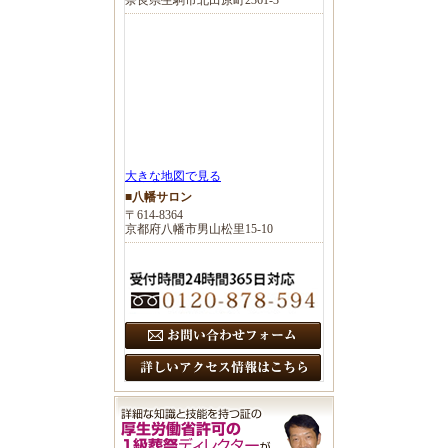
大きな地図で見る
■八幡サロン
〒614-8364
京都府八幡市男山松里15-10