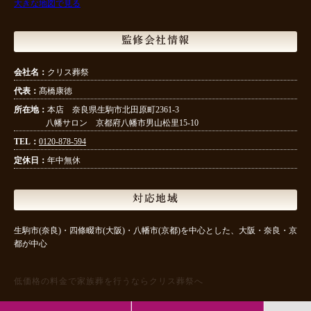
大きな地図で見る
監修会社情報
会社名：
クリス葬祭
代表：
髙橋康徳
所在地：
本店 奈良県生駒市北田原町2361-3
八幡サロン 京都府八幡市男山松里15-10
TEL：
0120-878-594
定休日：
年中無休
対応地域
生駒市(奈良)・四條畷市(大阪)・八幡市(京都)を中心とした、大阪・奈良・京
都が中心
低価格の料金で家族葬を行うならクリス葬祭へ