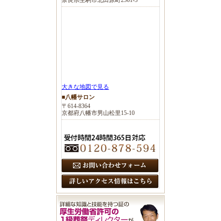
大きな地図で見る
■八幡サロン
〒614-8364
京都府八幡市男山松里15-10