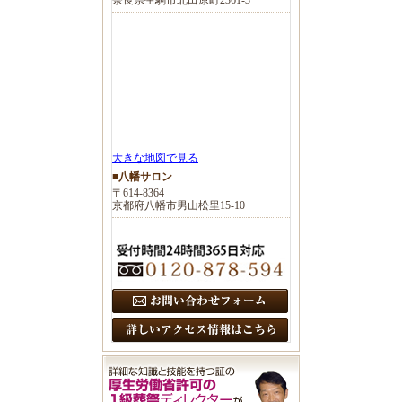
大きな地図で見る
■八幡サロン
〒614-8364
京都府八幡市男山松里15-10