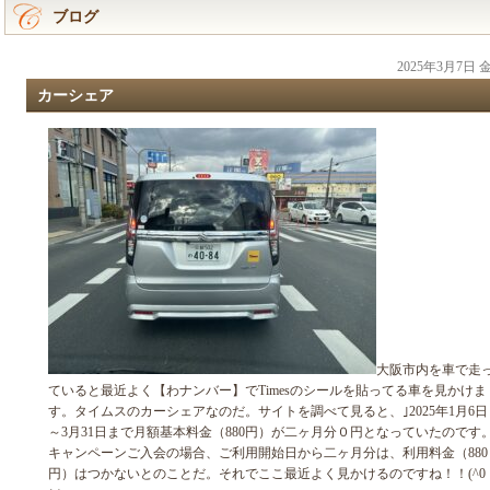
ブログ
2025年3月7日
カーシェア
大阪市内を車で走
ていると最近よく【わナンバー】でTimesのシールを貼ってる車を見かけま
す。タイムスのカーシェアなのだ。サイトを調べて見ると、｣2025年1月6日
～3月31日まで月額基本料金（880円）が二ヶ月分０円となっていたのです
キャンペーンご入会の場合、ご利用開始日から二ヶ月分は、利用料金（880
円）はつかないとのことだ。それでここ最近よく見かけるのですね！！(^0