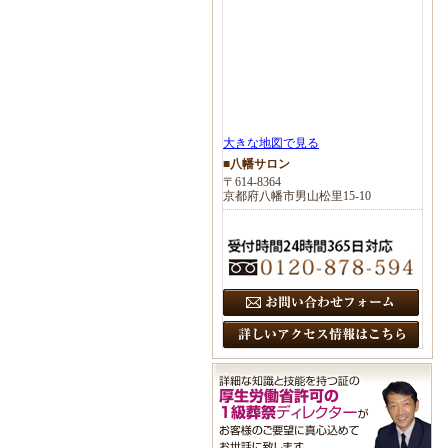
大きな地図で見る
■八幡サロン
〒614-8364
京都府八幡市男山松里15-10