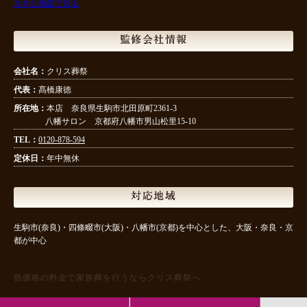
大きな地図で見る
監修会社情報
会社名：
クリス葬祭
代表：
髙橋康徳
所在地：
本店 奈良県生駒市北田原町2361-3
八幡サロン 京都府八幡市男山松里15-10
TEL：
0120-878-594
定休日：
年中無休
対応地域
生駒市(奈良)・四條畷市(大阪)・八幡市(京都)を中心とした、大阪・奈良・京
都が中心
低価格の料金で家族葬を行うならクリス葬祭へ