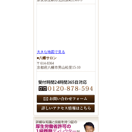
大きな地図で見る
■八幡サロン
〒614-8364
京都府八幡市男山松里15-10