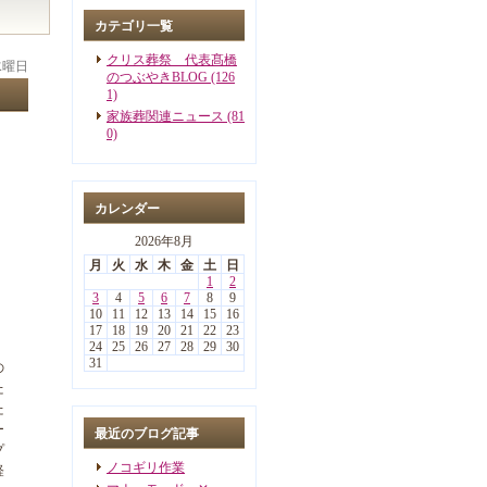
カテゴリ一覧
クリス葬祭 代表髙橋
 水曜日
のつぶやきBLOG (126
1)
家族葬関連ニュース (81
0)
カレンダー
2026年8月
月
火
水
木
金
土
日
1
2
3
4
5
6
7
8
9
10
11
12
13
14
15
16
17
18
19
20
21
22
23
24
25
26
27
28
29
30
31
の
た
た
ー
最近のブログ記事
プ
ノコギリ作業
経