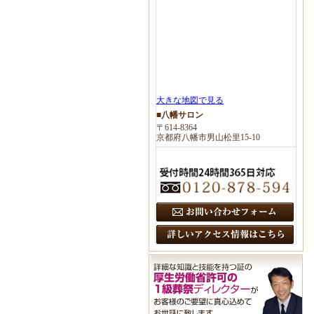
大きな地図で見る
■八幡サロン
〒614-8364
京都府八幡市男山松里15-10