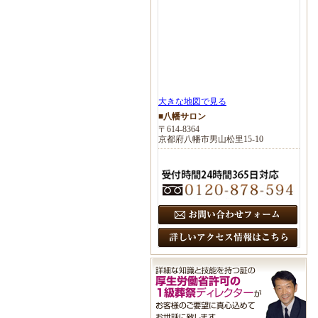
大きな地図で見る
■八幡サロン
〒614-8364
京都府八幡市男山松里15-10