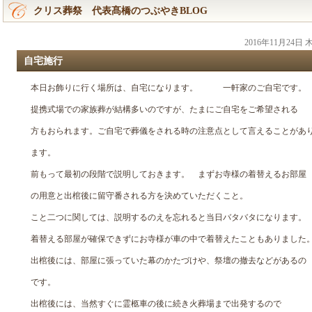
クリス葬祭 代表髙橋のつぶやきBLOG
2016年11月24日
自宅施行
本日お飾りに行く場所は、自宅になります。 一軒家のご自宅です。
提携式場での家族葬が結構多いのですが、たまにご自宅をご希望される
方もおられます。ご自宅で葬儀をされる時の注意点として言えることがあ
ます。
前もって最初の段階で説明しておきます。 まずお寺様の着替えるお部屋
の用意と出棺後に留守番される方を決めていただくこと。
こと二つに関しては、説明するのえを忘れると当日バタバタになります。
着替える部屋が確保できずにお寺様が車の中で着替えたこともありました
出棺後には、部屋に張っていた幕のかたづけや、祭壇の撤去などがあるの
です。
出棺後には、当然すぐに霊柩車の後に続き火葬場まで出発するので