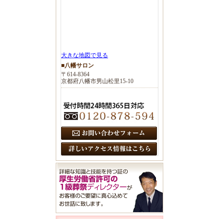
大きな地図で見る
■八幡サロン
〒614-8364
京都府八幡市男山松里15-10