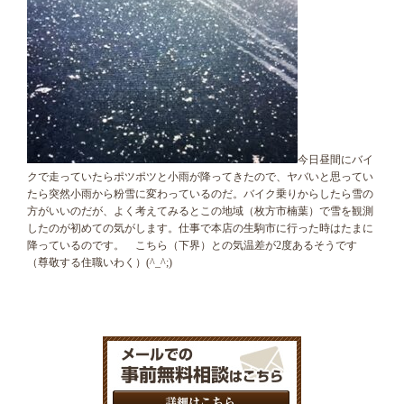
今日昼間にバイ
クで走っていたらポツポツと小雨が降ってきたので、ヤバいと思ってい
たら突然小雨から粉雪に変わっているのだ。バイク乗りからしたら雪の
方がいいのだが、よく考えてみるとこの地域（枚方市楠葉）で雪を観測
したのが初めての気がします。仕事で本店の生駒市に行った時はたまに
降っているのです。 こちら（下界）との気温差が2度あるそうです
（尊敬する住職いわく）(^_^;)