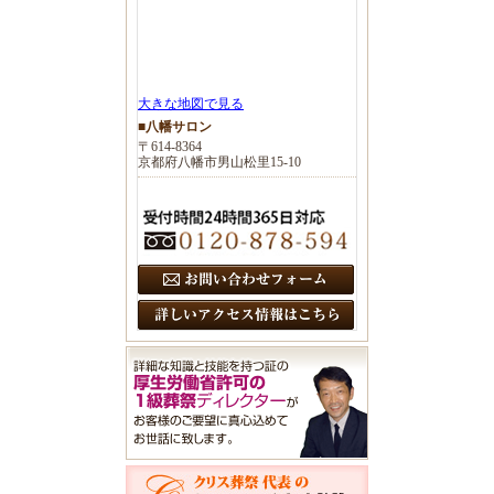
大きな地図で見る
■八幡サロン
〒614-8364
京都府八幡市男山松里15-10