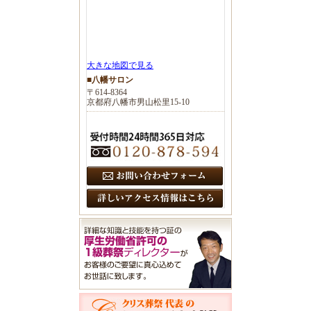
大きな地図で見る
■八幡サロン
〒614-8364
京都府八幡市男山松里15-10