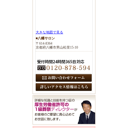
大きな地図で見る
■八幡サロン
〒614-8364
京都府八幡市男山松里15-10