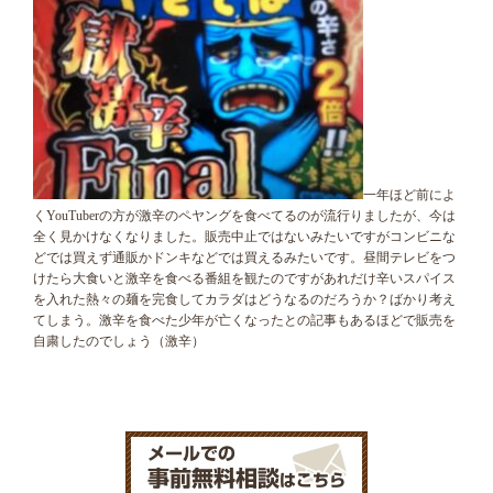
一年ほど前によ
くYouTuberの方が激辛のペヤングを食べてるのが流行りましたが、今は
全く見かけなくなりました。販売中止ではないみたいですがコンビニな
どでは買えず通販かドンキなどでは買えるみたいです。昼間テレビをつ
けたら大食いと激辛を食べる番組を観たのですがあれだけ辛いスパイス
を入れた熱々の麺を完食してカラダはどうなるのだろうか？ばかり考え
てしまう。激辛を食べた少年が亡くなったとの記事もあるほどで販売を
自粛したのでしょう（激辛）