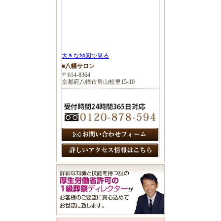
大きな地図で見る
■八幡サロン
〒614-8364
京都府八幡市男山松里15-10