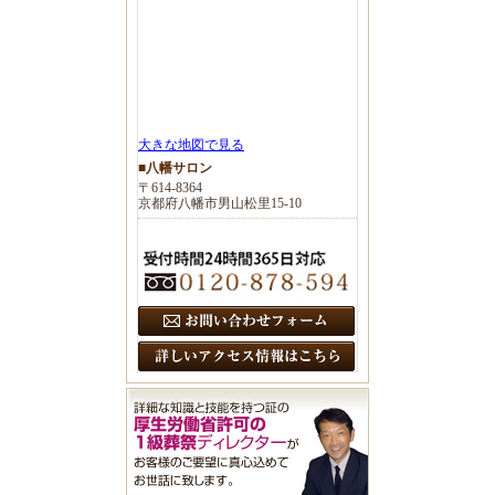
大きな地図で見る
■八幡サロン
〒614-8364
京都府八幡市男山松里15-10