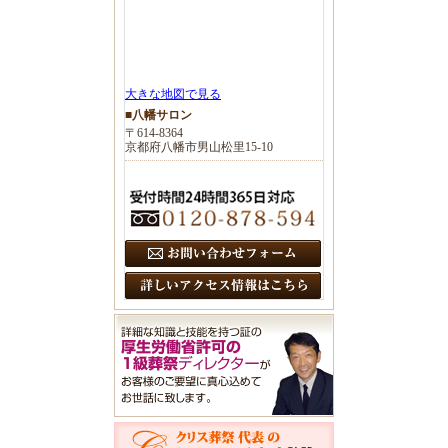
大きな地図で見る
■八幡サロン
〒614-8364
京都府八幡市男山松里15-10