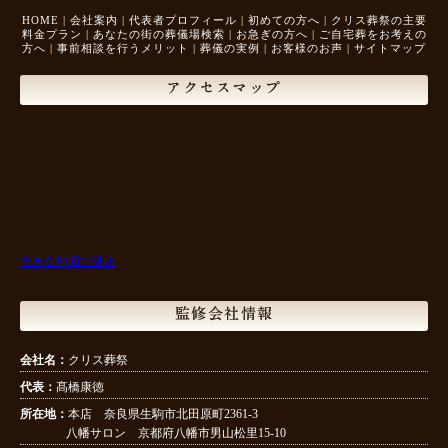
HOME
|
会社案内
|
代表者プロフィール
|
初めての方へ
|
クリス葬祭の主要
料金プラン
|
あなたの街の葬儀場検索
|
お急ぎの方へ
|
ご自宅葬をお考えの
方へ
|
事前相談を行うメリット
|
葬儀の実例
|
お客様のお声
|
サイトマップ
アクセスマップ
大きな地図で見る
監修会社情報
会社名：
クリス葬祭
代表：
髙橋康徳
所在地：
本店 奈良県生駒市北田原町2361-3
八幡サロン 京都府八幡市男山松里15-10