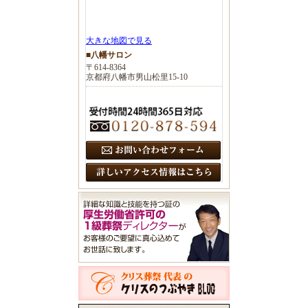
大きな地図で見る
■八幡サロン
〒614-8364
京都府八幡市男山松里15-10