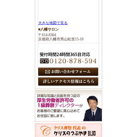
大きな地図で見る
■八幡サロン
〒614-8364
京都府八幡市男山松里15-10