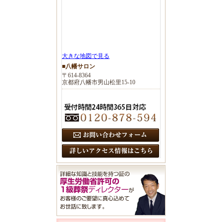
大きな地図で見る
■八幡サロン
〒614-8364
京都府八幡市男山松里15-10