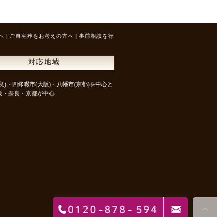
へ
|
ご自宅葬をお考えの方へ
|
事前相談を行
対応地域
良)・四條畷市(大阪)・八幡市(京都)を中心と
阪・奈良・京都が中心