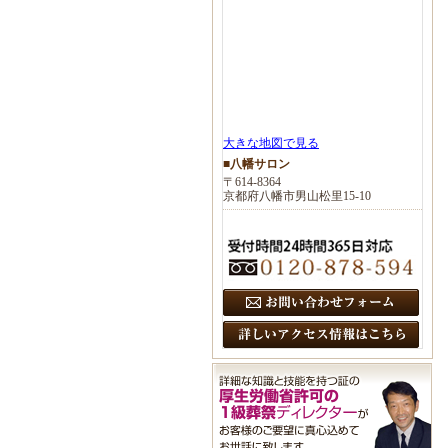
大きな地図で見る
■八幡サロン
〒614-8364
京都府八幡市男山松里15-10