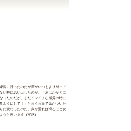
練習に行ったのだが床がいつもより滑って
ない時に思い出したのが、「肩はかかとに
なったのだが、まだイマイチな感覚の時に
るようにして！」と言う言葉で気がついた
りに変わったのだ。床が滑れば滑るほど女
ようと思います（実感）