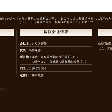
初めての方へ
|
クリス葬祭の主要料金プラン
|
あなたの街の葬儀場検索
|
お急ぎの方
うメリット
|
葬儀の実例
|
お客様のお声
|
サイトマップ
監修会社情報
会社名：
クリス葬祭
生駒市(奈
した、大
代表：
髙橋康徳
所在地：
本店 奈良県生駒市北田原町2361-3
八幡サロン 京都府八幡市男山松里15-10
TEL：
0120-878-594
定休日：
年中無休
葬祭へ