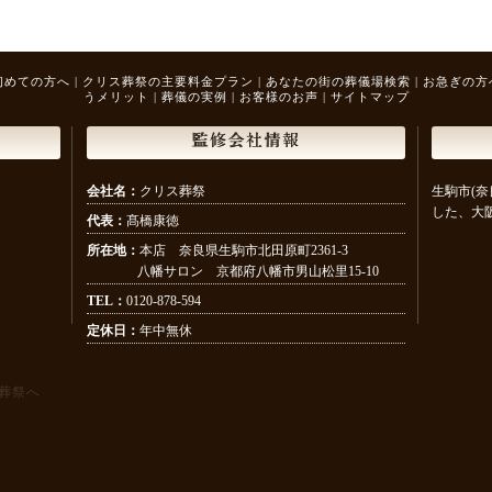
初めての方へ
|
クリス葬祭の主要料金プラン
|
あなたの街の葬儀場検索
|
お急ぎの方
うメリット
|
葬儀の実例
|
お客様のお声
|
サイトマップ
監修会社情報
会社名：
クリス葬祭
生駒市(奈
した、大
代表：
髙橋康徳
所在地：
本店 奈良県生駒市北田原町2361-3
八幡サロン 京都府八幡市男山松里15-10
TEL：
0120-878-594
定休日：
年中無休
葬祭へ