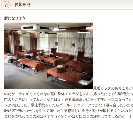
お知らせ
癖になりそう
最近カラダのあちこちが
のだが、全く揉んでくれない割に整体でカラダを左右に捻っただけで3,300円だっ
門のところに行ってみた。そこはよく通る沿線沿いにあって前から気になってい
ング1位だった。早速予約をしたらゴールデンウィークでかなり混み合ったいた
0分3,270円のコースをやって頂いたら予想通りに全身の凝りが取れるくらいの
金額を支払ってこの差は何？？（☆5↑）やはり口コミの評判は当てっるのだ！！