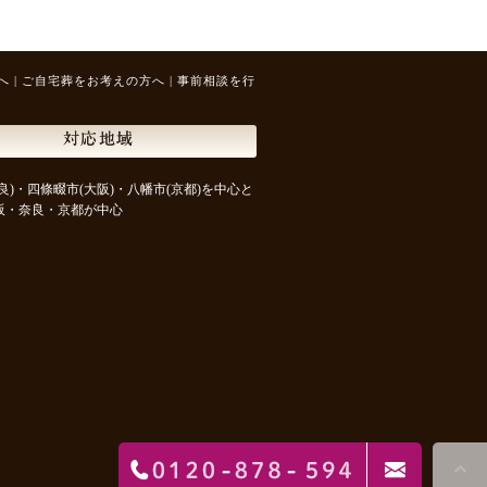
へ
|
ご自宅葬をお考えの方へ
|
事前相談を行
対応地域
良)・四條畷市(大阪)・八幡市(京都)を中心と
阪・奈良・京都が中心