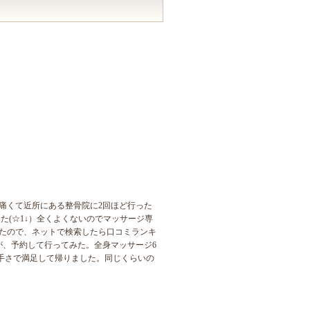
痛くて近所にある整骨院に2回ほど行った
た(☆1↓）全くよくないのでマッサージ専
たので、ネットで検索したら口コミランキ
が、予約して行ってみた。全身マッサージ6
上手さで満足して帰りました。同じくらいの