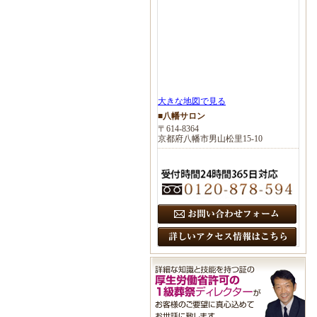
大きな地図で見る
■八幡サロン
〒614-8364
京都府八幡市男山松里15-10