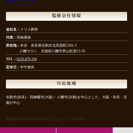
監修会社情報
会社名：
クリス葬祭
代表：
髙橋康徳
所在地：
本店 奈良県生駒市北田原町2361-3
八幡サロン 京都府八幡市男山松里15-10
TEL：
0120-878-594
定休日：
年中無休
対応地域
生駒市(奈良)・四條畷市(大阪)・八幡市(京都)を中心とした、大阪・奈良・京
都が中心
低価格の料金で家族葬を行うならクリス葬祭へ