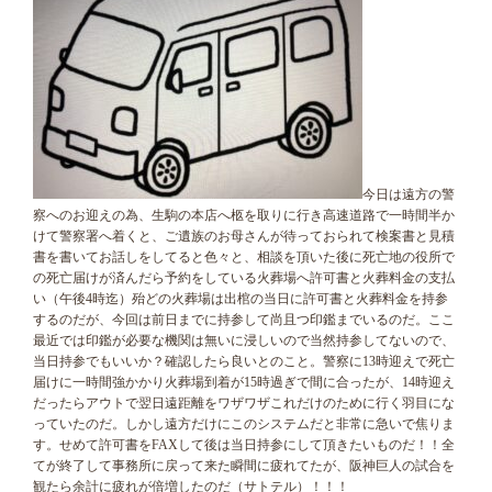
今日は遠方の警
察へのお迎えの為、生駒の本店へ柩を取りに行き高速道路で一時間半か
けて警察署へ着くと、ご遺族のお母さんが待っておられて検案書と見積
書を書いてお話しをしてると色々と、相談を頂いた後に死亡地の役所で
の死亡届けが済んだら予約をしている火葬場へ許可書と火葬料金の支払
い（午後4時迄）殆どの火葬場は出棺の当日に許可書と火葬料金を持参
するのだが、今回は前日までに持参して尚且つ印鑑までいるのだ。ここ
最近では印鑑が必要な機関は無いに浸しいので当然持参してないので、
当日持参でもいいか？確認したら良いとのこと。警察に13時迎えで死亡
届けに一時間強かかり火葬場到着が15時過ぎで間に合ったが、14時迎え
だったらアウトで翌日遠距離をワザワザこれだけのために行く羽目にな
っていたのだ。しかし遠方だけにこのシステムだと非常に急いで焦りま
す。せめて許可書をFAXして後は当日持参にして頂きたいものだ！！全
てが終了して事務所に戻って来た瞬間に疲れてたが、阪神巨人の試合を
観たら余計に疲れが倍増したのだ（サトテル）！！！