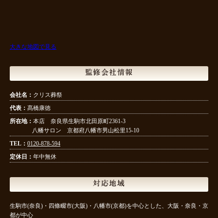
大きな地図で見る
監修会社情報
会社名：
クリス葬祭
代表：
髙橋康徳
所在地：
本店 奈良県生駒市北田原町2361-3
八幡サロン 京都府八幡市男山松里15-10
TEL：
0120-878-594
定休日：
年中無休
対応地域
生駒市(奈良)・四條畷市(大阪)・八幡市(京都)を中心とした、大阪・奈良・京
都が中心