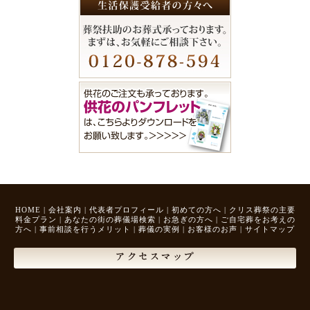
HOME
|
会社案内
|
代表者プロフィール
|
初めての方へ
|
クリス葬祭の主要
料金プラン
|
あなたの街の葬儀場検索
|
お急ぎの方へ
|
ご自宅葬をお考えの
方へ
|
事前相談を行うメリット
|
葬儀の実例
|
お客様のお声
|
サイトマップ
アクセスマップ