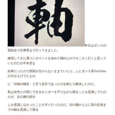
昨日はダンスの
競技会で兵庫県まで行ってきました。
練習してきた通りにポイントを決めて踊れたのでそこそこ行くと思って
いたのだが不本意な
結果だったので原因が分からないままでいたら。ふとダンス系YouTuber
の方が上げてたもの
に「右軸の極意」と言う名目であったのを観たら解決したのだ。
私は女性との間にできるセンターを守りながら踊ることを意識してたの
だが、右の腰の部分
しか意識しなかったことがダメだったのだ。右の腰から上に首の右側ま
での軸を意識して踊る