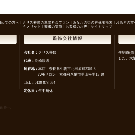
初めての方へ
|
クリス葬祭の主要料金プラン
|
あなたの街の葬儀場検索
|
お急ぎの方
うメリット
|
葬儀の実例
|
お客様のお声
|
サイトマップ
監修会社情報
会社名：
クリス葬祭
生駒市(奈
した、大
代表：
髙橋康徳
所在地：
本店 奈良県生駒市北田原町2361-3
八幡サロン 京都府八幡市男山松里15-10
TEL：
0120-878-594
定休日：
年中無休
葬祭へ