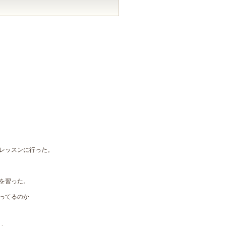
レッスンに行った。
を習った。
ってるのか