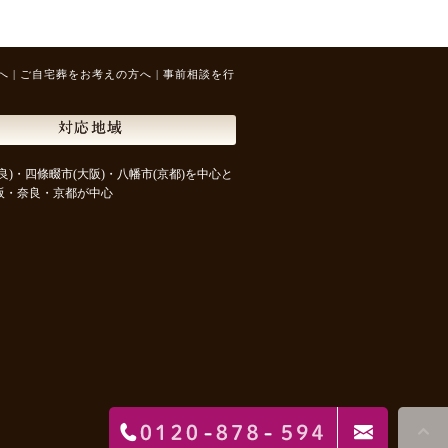
へ
|
ご自宅葬をお考えの方へ
|
事前相談を行
対応地域
良)・四條畷市(大阪)・八幡市(京都)を中心と
阪・奈良・京都が中心