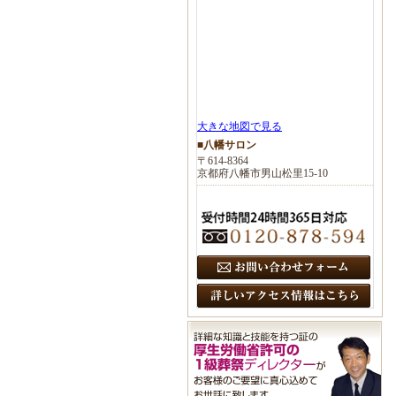
大きな地図で見る
■八幡サロン
〒614-8364
京都府八幡市男山松里15-10