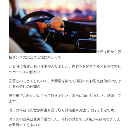
今日は朝から競
技ダンスの試合で会場に向かって
いる時に着電があり仕事が入りました。内容をお聞きすると直葬で弊社
のホールでの預かり
安置とのことでしたので、火葬場を抑えて病院へのお迎えは信頼のおけ
ける葬儀社の仲間の
寝台車でお向かいに行って頂きました。本当に助かりました。感謝して
ます。
明日の午前に死亡診断書を受け取り見積書をお渡しに行く予定です。
ダンスの結果は最終予選でした。年始の試合ではA級から落ちてきた人
が数組出てくるので