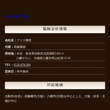
大きな地図で見る
監修会社情報
会社名：
クリス葬祭
代表：
髙橋康徳
所在地：
本店 奈良県生駒市北田原町2361-3
八幡サロン 京都府八幡市男山松里15-10
TEL：
0120-878-594
定休日：
年中無休
対応地域
生駒市(奈良)・四條畷市(大阪)・八幡市(京都)を中心とした、大阪・奈良・京
都が中心