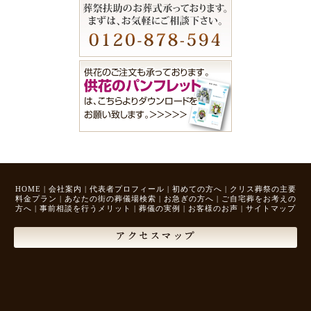
HOME
|
会社案内
|
代表者プロフィール
|
初めての方へ
|
クリス葬祭の主要
料金プラン
|
あなたの街の葬儀場検索
|
お急ぎの方へ
|
ご自宅葬をお考えの
方へ
|
事前相談を行うメリット
|
葬儀の実例
|
お客様のお声
|
サイトマップ
アクセスマップ