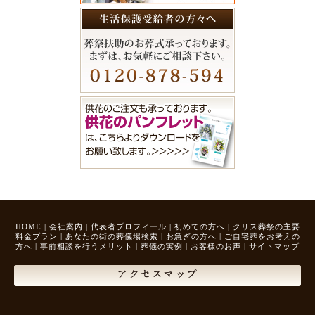
HOME
|
会社案内
|
代表者プロフィール
|
初めての方へ
|
クリス葬祭の主要
料金プラン
|
あなたの街の葬儀場検索
|
お急ぎの方へ
|
ご自宅葬をお考えの
方へ
|
事前相談を行うメリット
|
葬儀の実例
|
お客様のお声
|
サイトマップ
アクセスマップ