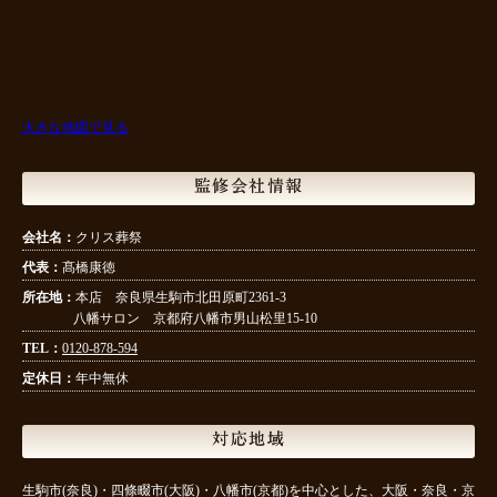
大きな地図で見る
監修会社情報
会社名：
クリス葬祭
代表：
髙橋康徳
所在地：
本店 奈良県生駒市北田原町2361-3
八幡サロン 京都府八幡市男山松里15-10
TEL：
0120-878-594
定休日：
年中無休
対応地域
生駒市(奈良)・四條畷市(大阪)・八幡市(京都)を中心とした、大阪・奈良・京