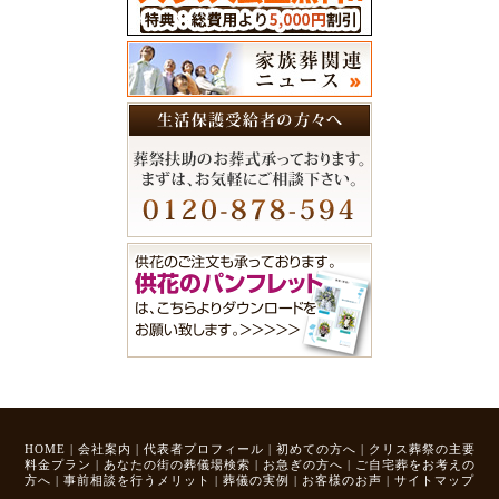
HOME
|
会社案内
|
代表者プロフィール
|
初めての方へ
|
クリス葬祭の主要
料金プラン
|
あなたの街の葬儀場検索
|
お急ぎの方へ
|
ご自宅葬をお考えの
方へ
|
事前相談を行うメリット
|
葬儀の実例
|
お客様のお声
|
サイトマップ