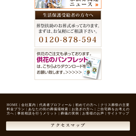
HOME
|
会社案内
|
代表者プロフィール
|
初めての方へ
|
クリス葬祭の主要
料金プラン
|
あなたの街の葬儀場検索
|
お急ぎの方へ
|
ご自宅葬をお考えの
方へ
|
事前相談を行うメリット
|
葬儀の実例
|
お客様のお声
|
サイトマップ
アクセスマップ