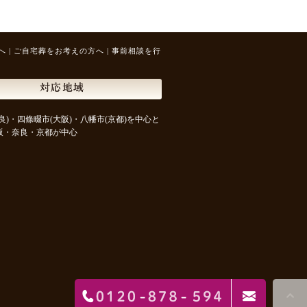
へ
|
ご自宅葬をお考えの方へ
|
事前相談を行
対応地域
良)・四條畷市(大阪)・八幡市(京都)を中心と
阪・奈良・京都が中心