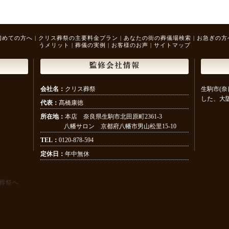
初めての方へ
|
クリス葬祭の主要料金プラン
|
あなたの街の葬儀場検索
|
お急ぎの方
うメリット
|
葬儀の実例
|
お客様のお声
|
サイトマップ
監修会社情報
会社名：
クリス葬祭
生駒市(奈
した、大
代表：
髙橋康徳
所在地：
本店 奈良県生駒市北田原町2361-3
八幡サロン 京都府八幡市男山松里15-10
TEL：
0120-878-594
定休日：
年中無休
葬祭へ