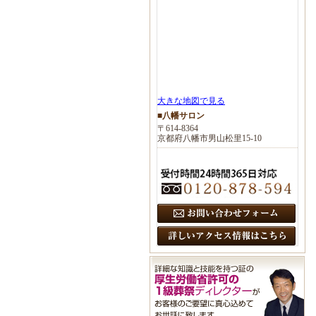
大きな地図で見る
■八幡サロン
〒614-8364
京都府八幡市男山松里15-10